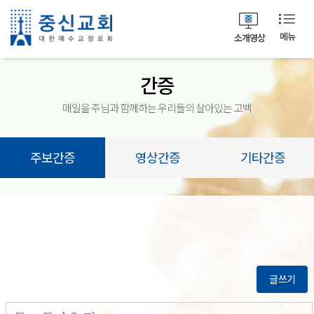
메뉴
소개영상
간증
매일을 주님과 함께하는 우리들의 살아있는 고백
주보간증
영상간증
기타간증
글쓰기