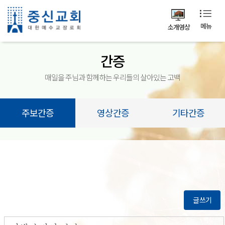
메뉴
소개영상
간증
매일을 주님과 함께하는 우리들의 살아있는 고백
주보간증
영상간증
기타간증
글쓰기