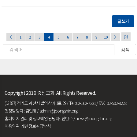
글쓰기
1
2
3
4
5
6
7
8
9
10
검색
Copyright 2019 중신교회. All Rights Reserved.
(13837) 경기도 과천시 별양상가 1로 29 / Tel : 02-502-7331 / FAX : 02-502-8223
행정담당자 : 김민영 /
admin@joongshin.org
홈페이지 관리 및 정보책임 담당자 : 전민주 /
news@joongshin.org
이용약관
개인정보취급방침