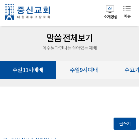
메뉴
소개영상
말씀 전체보기
예수님과 만나는 살아있는 예배
주일11시예배
주일9시예배
수요
글쓰기