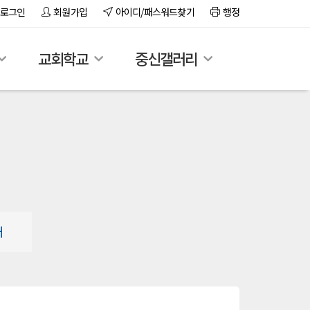
로그인
회원가입
아이디/패스워드찾기
행정
교회학교
중신갤러리
배