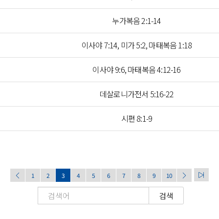
누가복음 2:1-14
이사야 7:14, 미가 5:2, 마태복음 1:18
이사야 9:6, 마태복음 4:12-16
데살로니가전서 5:16-22
시편 8:1-9
1
2
3
4
5
6
7
8
9
10
검색