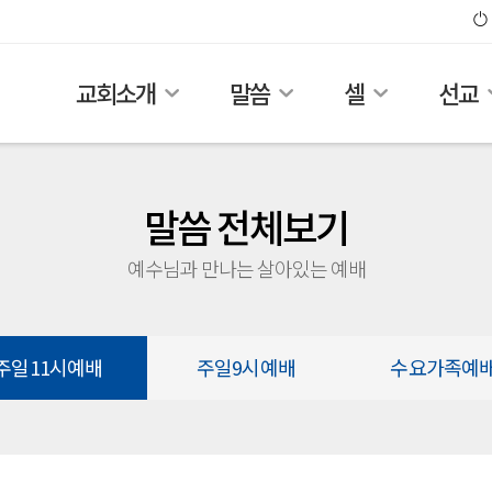
교회소개
말씀
셀
선교
말씀 전체보기
예수님과 만나는 살아있는 예배
주일11시예배
주일9시예배
수요가족예