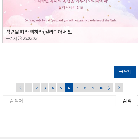
성령을 따라 행하라(갈라디아서 5...
운영자
25.03.23
글쓰기
1
2
3
4
5
6
7
8
9
10
검색