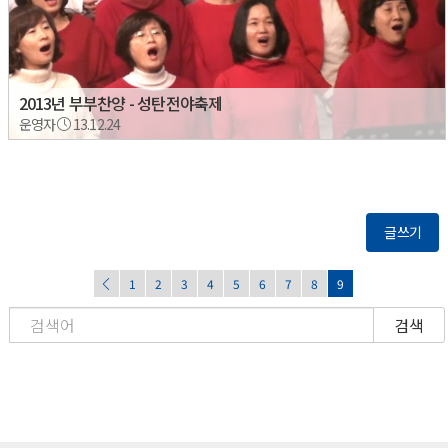
2013년 부부찬양 - 성탄전야축제
운영자
13.12.24
글쓰기
1
2
3
4
5
6
7
8
9
검색