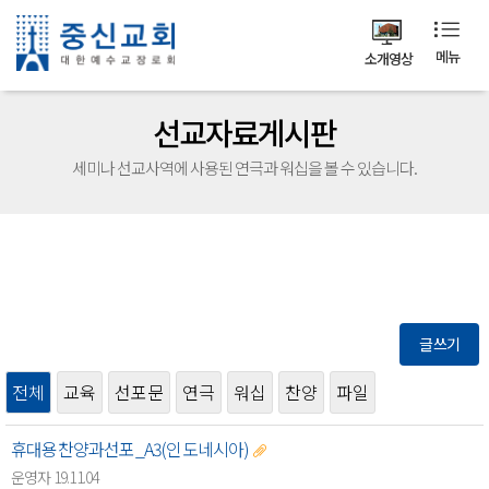
메뉴
소개영상
선교자료게시판
세미나 선교사역에 사용된 연극과 워십을 볼 수 있습니다.
글쓰기
전체
교육
선포문
연극
워십
찬양
파일
휴대용찬양과선포_A3(인도네시아)
운영자 19.11.04