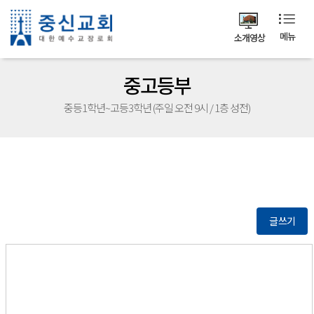
메뉴
소개영상
중고등부
중등1학년~고등3학년 (주일 오전 9시 / 1층 성전)
글쓰기