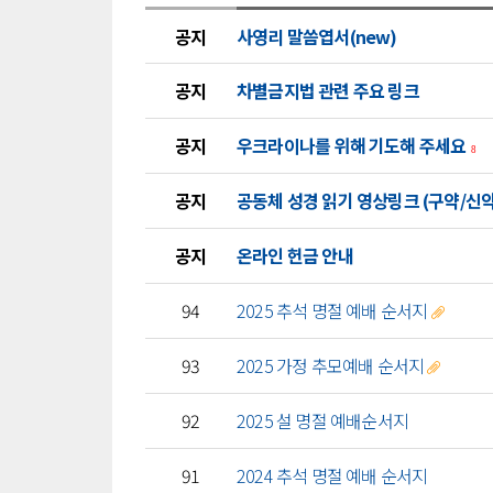
공지
사영리 말씀엽서(new)
공지
차별금지법 관련 주요 링크
공지
우크라이나를 위해 기도해 주세요
8
공지
공동체 성경 읽기 영상링크 (구약/신
공지
온라인 헌금 안내
94
2025 추석 명절 예배 순서지
93
2025 가정 추모예배 순서지
92
2025 설 명절 예배순서지
91
2024 추석 명절 예배 순서지